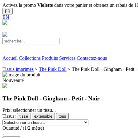
Activez la promo
Violette
dans votre panier et obtenez un rabais de
FR
EN
Accueil
Collections
Produits
Services
Contactez-nous
Tissus imprimés
>
The Pink Doll
> The Pink Doll - Gingham - Petit -
Nouveauté
The Pink Doll - Gingham - Petit - Noir
Prix: sélectionner un tissu...
Tissus:
tissé
extensible
tous
Quantité / (1/2 mètre)
-